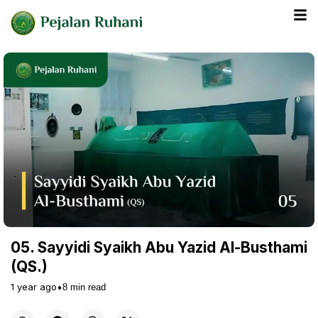
05. Sayyidi Syaikh Abu Yazid Al-Busthami
(QS.)
1 year ago
•
8
min read