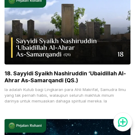
18. Sayyidi Syaikh Nashiruddin ‘Ubaidillah Al-
Ahrar As-Samarqandi (QS.)
Ia adalah Kutub bagi Lingkaran para Ahli Makrifat, Samudra Ilmu
yang tak pernah habis, walaupun seluruh makhluk minum
darinya untuk memuaskan dahaga spiritual mereka. Ia