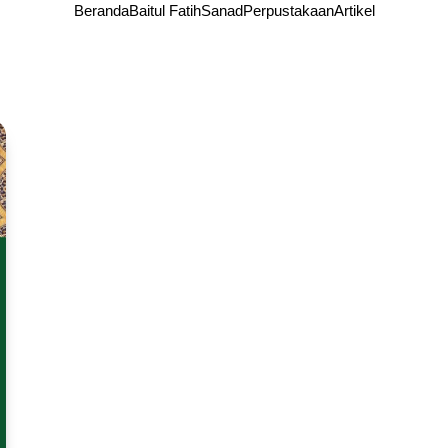
Beranda
Baitul Fatih
Sanad
Perpustakaan
Artikel