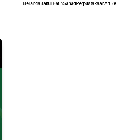
Beranda
Baitul Fatih
Sanad
Perpustakaan
Artikel