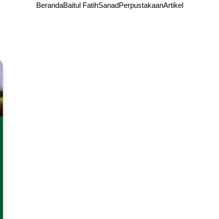
Beranda
Baitul Fatih
Sanad
Perpustakaan
Artikel