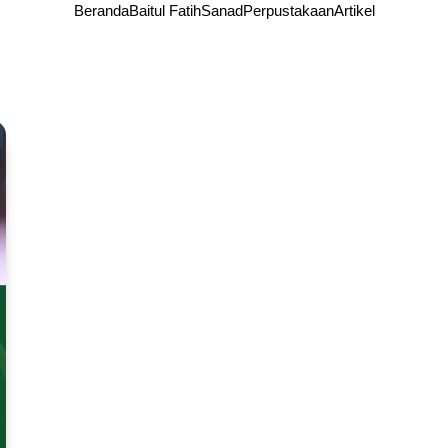
Beranda
Baitul Fatih
Sanad
Perpustakaan
Artikel