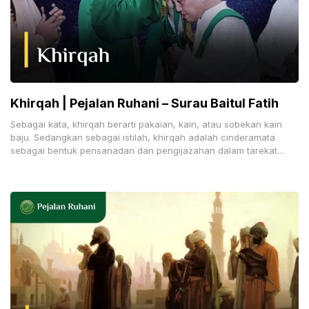
Khirqah | Pejalan Ruhani – Surau Baitul Fatih
Sebagai kata, khirqah berarti pakaian, kain, atau sobekan kain
baju. Sedangkan sebagai istilah, khirqah adalah cinderamata
sebagai bentuk pensanadan dan pengijazahan dalam tarekat
kesufian. Kesufian