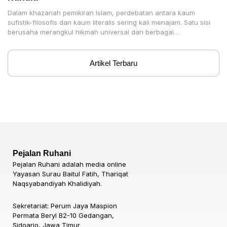
Dalam khazanah pemikiran Islam, perdebatan antara kaum
sufistik-filosofis dan kaum literalis sering kali menajam. Satu sisi
berusaha merangkul hikmah universal dari berbagai
peradaban, sementara sisi
Artikel Terbaru
Pejalan Ruhani
Pejalan Ruhani adalah media online
Yayasan Surau Baitul Fatih, Thariqat
Naqsyabandiyah Khalidiyah.
Sekretariat: Perum Jaya Maspion
Permata Beryl B2-10 Gedangan,
Sidoarjo, Jawa Timur