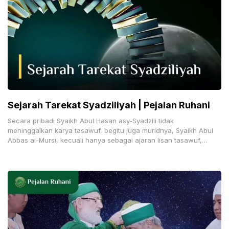
Sejarah Tarekat Syadziliyah | Pejalan Ruhani
Secara pribadi Syaikh Abul Hasan asy-Syadzili tidak
meninggalkan karya tasawuf, begitu juga muridnya, Syaikh Abul
Abbas al-Mursi, kecuali hanya sebagai ajaran lisan tasawuf,
doa, dan hizib. Syaikh