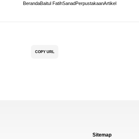
Beranda
Baitul Fatih
Sanad
Perpustakaan
Artikel
COPY URL
Sitemap