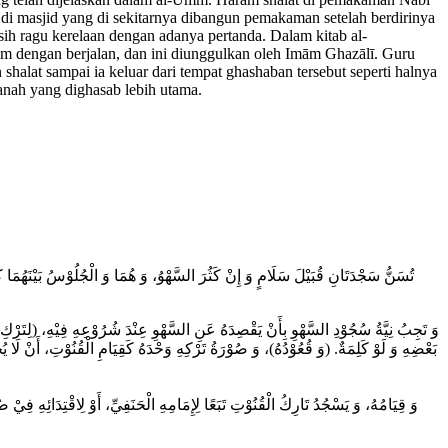
i masjid yang di sekitarnya dibangun pemakaman setelah berdirinya
ih ragu kerelaan dengan adanya pertanda. Dalam kitab al-
ḥrām dengan berjalan, dan ini diunggulkan oleh Imām Ghazālī. Guru
shalat sampai ia keluar dari tempat ghashaban tersebut seperti halnya
anah yang dighasab lebih utama.
تُسَنُّ سَجْدَتَانِ قُبَيْلَ سَلَامٍ وَ إِنْ كَثُرَ السَّهْوُ، وَ هُمَا وَ الْجُلُوْسُ بَيْنَهُمَا كَسُ
وَ تَجِبُ نِيَّةُ سُجُوْدِ السَّهْوِ بِأَنْ يَقْصِدَهُ عَنِ السَّهْوِ عِنْدَ شُرُوْعِهِ فِيْهِ، (لِتَرْكِ
بَعْضِهِ وَ لَوْ كَلِمَةٌ. (وَ قُعُوْدُهُ)، وَ صُوْرَةُ تَرْكِهِ وَحْدَهُ كَقِيَامِ الْقُنُوْتِ، أَنْ لَ
وَ قِيَامُهُ، وَ يَسْجُدُ تَارِكُ الْقُنُوْتِ تَبَعًا لِإِمَامِهِ الْحَنَفِيِّ، أَوْ لِاقْتِدَائِهِ فِي)