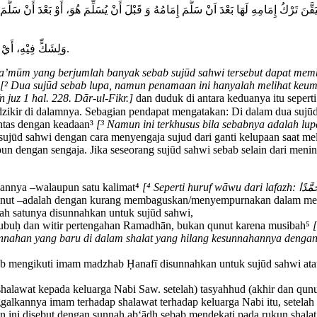
 تَرْكُ إِمَامِهِ لَهَا بَعْدَ اَنْ سَلَّمَ إِمَامُهُ وَ قَبْلَ أَنْ يُسَلِّمَ هُوَ، أَوْ بَعْدَ أَنْ سَلَّم
وَلِشَكٍّ فِيْهِ، أَيْ فِيْ تَرْكِ بَعْضٍ مِمَّا مَرَّ مُعَيَّنٍ كَالْقُنُوْتِ، هَلْ فَعَلَهُ؟ لِأَنَّ الْأَصْلَ عَدَمُ فِعْلِهِ.
a’mūm yang berjumlah banyak sebab sujūd sahwi tersebut dapat membi
[² Dua sujūd sebab lupa, namun penamaan ini hanyalah melihat keum
 juz 1 hal. 228. Dār-ul-Fikr.]
dan duduk di antara keduanya itu seperti
an pendapat mengatakan: Di dalam dua sujūd sahwi membaca: (َ مَنْ لَا يَنَامُ وَ لَا يَسْهُوْ
antas dengan keadaan³
[³ Namun ini terkhusus bila sebabnya adalah lu
t sujūd sahwi dengan cara menyengaja sujud dari ganti kelupaan saat 
n dengan sengaja. Jika seseorang sujūd sahwi sebab selain dari meni
iannya –walaupun satu kalimat⁴
 qunut –adalah dengan kurang membaguskan/menyempurnakan dalam me
ah satunya disunnahkan untuk sujūd sahwi,
Shubuḥ dan witir pertengahan Ramadhān, bukan qunut karena musibah⁵
ahan yang baru di dalam shalat yang hilang kesunnahannya dengan hi
ab mengikuti imam madzhab Ḥanafī disunnahkan untuk sujūd sahwi at
halawat kepada keluarga Nabi Saw. setelah) tasyahhud (akhir dan qunu
alkannya imam terhadap shalawat terhadap keluarga Nabi itu, setelah
n ini disebut dengan sunnah ab‘ādh sebab mendekati pada rukun shala