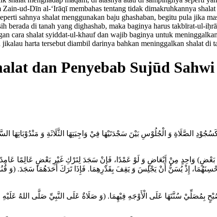
ain-ud-Dīn al-‘Irāqī membahas tentang tidak dimakruhkannya shalat d
perti sahnya shalat menggunakan baju ghashaban, begitu pula jika mas
asih berada di tanah yang dighashab, maka baginya harus takbīrat-ul-i
gan cara shalat syiddat-ul-khauf dan wajib baginya untuk meninggalkan 
ikalau harta tersebut diambil darinya bahkan meninggalkan shalat di t
alat dan Penyebab Sujūd Sahwi
جُوْدِ الصَّلَاةِ وَ الْجُلُوْسِ بَيْنَ سَجْدَتَيْهَا فِيْ وَاجِبَتِهَا الثَّلَاثَةِ وَ مَنْدُوْبَاتِهَا السَّا
 بَعْضٍ) وَاحِدٍ مِنْ اَبْعَاضٍ وَ لَوْ عَمْدًا، فَإِنْ سَجَدَ لِتَرْكِ غَيْرِ بَعْضٍ عَالِمًا عَامِدًا بَط
ا يُحْسِنَهُمَا، إِذْ يُسَنُّ أَنْ يَجْلِسَ وَ يَقِفَ بِقَدْرِهِمَا. فَإِذَا تَرَكَ أَحَدَهُمَا سَجَدَ. (وَ
ْ صُبْحٍ بِمُصَلِّيْ سُنَّتَهَا عَلَى الْأَوْجَهِ فِيْهِمَا. (وَ صَلَاةٌ عَلَى النَّبِيِّ صَلَّى اللهُ عَلَيْه