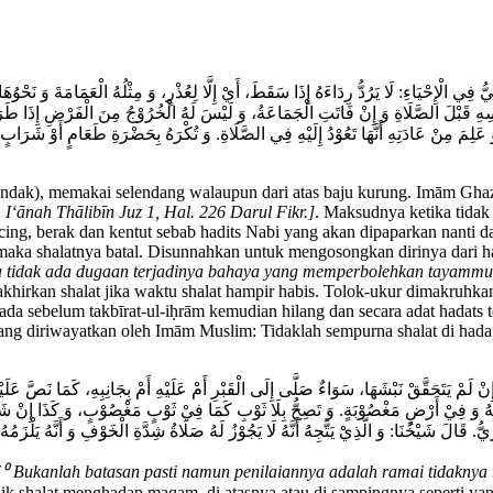
حْيَاءِ: لَا يَرُدُّ رِدَاءَهُ إِذَا سَقَطَ، أَيْ إِلَّا لِعُذْرٍ، وَ مِثْلُهُ الْعَمَامَةَ وَ نَحْوُهَا. (و
ِهِ قَبْلَ الصَّلَاةِ وَ إِنْ فَاتَتِ الْجَمَاعَةُ، وَ لَيْسَ لَهُ الْخُرُوْجُ مِنَ الْفَرْضِ إِذَا طَرَأَتْ
وَ عَلِمَ مِنْ عَادَتِهِ أَنَّهَا تَعُوْدُ إِلَيْهِ فِي الصَّلَاةِ. وَ تُكْرَهُ بِحَضْرَةِ طَعَامٍ أَوْ شَرَا
dak), memakai selendang walaupun dari atas baju kurung. Imām Ghaz
I‘ānah Thālibīn Juz 1, Hal. 226 Darul Fikr.]
. Maksudnya ketika tidak 
ing, berak dan kentut sebab hadits Nabi yang akan dipaparkan nanti 
maka shalatnya batal. Disunnahkan untuk mengosongkan dirinya dari h
a tidak ada dugaan terjadinya bahaya yang memperbolehkan tayammum b
gakhirkan shalat jika waktu shalat hampir habis. Tolok-ukur dimakruhka
ada sebelum takbīrat-ul-iḥrām kemudian hilang dan secara adat hadats 
ang diriwayatkan oleh Imām Muslim: Tidaklah sempurna shalat di hada
َمْ يَتَحَقَّقْ نَبْشَهَا، سَوَاءٌ صَلَّى إِلَى الْقَبْرِ أَمْ عَلَيْهِ أَمْ بِجَانِبِهِ، كَمَا نَصَّ عَلَيْهِ ف
ُ وَ فِيْ أَرْضٍ مَغْصُوْبَةٍ. وَ تَصِحُّ بِلَا ثَوْبِ كَمَا فِيْ ثَوْبٍ مَغْصُوْبٍ، وَ كَذَا إِنْ شَكَّ
⁷⁰ Bukanlah batasan pasti namun penilaiannya adalah ramai tidaknya te
, baik shalat menghadap maqam, di atasnya atau di sampingnya seperti 