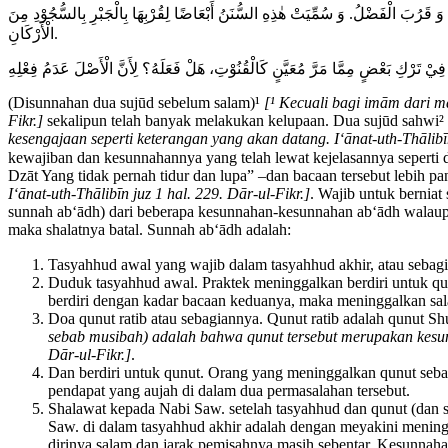
َ وَ قَرُبَ الْفَضْلُ. وَ سُمِّيَتْ هٰذِهِ السُّنَنُ أَبْعَاضًا لِقُرْبِهَا بِالْجَبْرِ بِالسُّجُوْدِ مِنَ
الْأَرْكَانِ.
(Disunnahan dua sujūd sebelum salam)¹
[¹ Kecuali bagi imām dari m
Fikr.]
sekalipun telah banyak melakukan kelupaan. Dua sujūd sahwi²
kesengajaan seperti keterangan yang akan datang. I‘ānat-uth-Thālibīn
kewajiban dan kesunnahannya yang telah lewat kejelasannya seperti dzikir di dalamnya. Sebagi
Dzāt Yang tidak pernah tidur dan lupa” –dan bacaan tersebut lebih p
I‘ānat-uth-Thālibīn juz 1 hal. 229. Dār-ul-Fikr.]
. Wajib untuk bernia
sunnah ab‘ādh) dari beberapa kesunnahan-kesunnahan ab‘ādh walaupu
maka shalatnya batal. Sunnah ab‘ādh adalah:
Tasyahhud awal yang wajib dalam tasyahhud akhir, atau sebag
Duduk tasyahhud awal. Praktek meninggalkan berdiri untuk
berdiri dengan kadar bacaan keduanya, maka meninggalkan sal
Doa qunut ratib atau sebagiannya. Qunut ratib adalah qunut 
sebab musibah) adalah bahwa qunut tersebut merupakan kesunn
Dār-ul-Fikr.]
.
Dan berdiri untuk qunut. Orang yang meninggalkan qunut seb
pendapat yang aujah di dalam dua permasalahan tersebut.
Shalawat kepada Nabi Saw. setelah tasyahhud dan qunut (dan s
Saw. di dalam tasyahhud akhir adalah dengan meyakini meningg
dirinya salam dan jarak pemisahnya masih sebentar. Kesunnaha