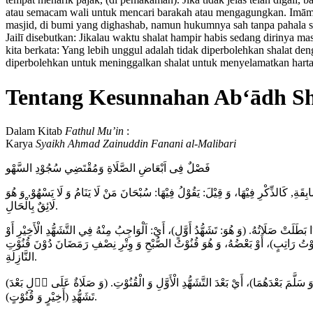
atau semacam wali untuk mencari barakah atau mengagungkan. Imām Z
masjid, di bumi yang dighashab, namun hukumnya sah tanpa pahala se
Jailī disebutkan: Jikalau waktu shalat hampir habis sedang dirinya m
kita berkata: Yang lebih unggul adalah tidak diperbolehkan shalat den
diperbolehkan untuk meninggalkan shalat untuk menyelamatkan harta j
Tentang Kesunnahan Ab‘ādh Sh
Dalam Kitab
Fathul Mu’in
:
Karya
Syaikh Ahmad Zainuddin Fanani al-Malibari
فَصْلٌ فِى اَبْعَاضِ الصَّلَاةِ وَمُقْتَضِي سُجُوْدِ السَّهْو
بِقَةِ, كَالذِّكْرِ فِيْهَا، وَ قِيْلَ: يَقُوْلُ فِيْهَا: سُبْحَانَ مَنْ لَا يَنَامُ وَ لَا يَسْهُوْ, وَ هُوَ
لَائِقٌ بِالْحَالِ.
َلَتْ صَلَاتُهُ. (وَ هُوَ: تَشَهُّدُ أَوَّلٍ)، أَيْ: اَلْوَاجِبُ مِنْهُ فِي التَّشَهُّدِ الْأَخِيْرِ أَوْ
 قُنُوْتُ رَاتِبٍ)، أَوْ بَعْضُهُ، وَ هُوَ قُنُوْتُ الصُّبْحِ وَ وِتْرِ نِصْفِ رَمَضَانَ دُوْنَ قُنُوْتِ
النَّازِلَةِ.
ِ وَ سَلَّمَ بَعْدَهُمَا)، أَيْ بَعْدَ التَّشَهُّدِ الْأَوَّلِ وَ الْقُنُوْتِ. (وَ صَلَاةٌ عَلَى اۤلِ بَعْدَ
تَشَهُّدِ (أَخِيْرٍ وَ قُنُوْتٍ).