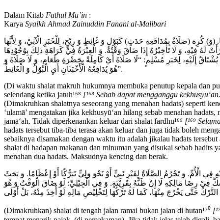
Dalam Kitab
Fathul Mu’in
:
Karya
Syaikh Ahmad Zainuddin Fanani al-Malibari
َ) كُرِهَ (صَلَاةٌ بِمُدَافَعِةِ حَدَثٍ) كَبَوْلٍ وَ غَائِطٍ وَ رِيْحٍ، لِلْخَبَرِ الْآتِيْ، وَ لِأَنَّهَا
 لَهُ فِيْهِ، وَ لَا تَأْخِيْرُهُ إِذَا ضَاقَ وَقْتُهُ. وَ الْعِبْرَةُ فِيْ كَرَاهَةِ ذلِكَ بِوُجُوْدِهَا
بٍ يُشْتَاقُ إِلَيْهِ، لِخَبَرِ مُسْلِمٍ: “لَا صَلَاةَ أَيْ كَامِلَةً بِحَضْرَةِ طَعَامٍ، وَ لَا صَلَاةَ وَ
هُوَ يُدَافِعُهُ الْأَخْبَثَانِ أَيِ الْبَوْلُ وَ الْغَائِطُ”.
(Di waktu shalat makruh hukumnya membuka penutup kepala dan pun
selendang ketika jatuh¹⁶⁸
[¹⁶⁸ Sebab dapat mengganggu kekhusyu‘an. 
(Dimakruhkan shalatnya seseorang yang menahan hadats) seperti kenc
‘ulamā’ mengatakan jika kekhusyū‘an hilang sebab menahan hadats, 
jamā‘ah. Tidak diperkenankan keluar dari shalat fardhu¹⁶⁹
[¹⁶⁹ Selam
hadats tersebut tiba-tiba terasa akan keluar dan juga tidak boleh men
sebaiknya disamakan dengan waktu itu adalah jikalau hadats tersebut 
shalat di hadapan makanan dan minuman yang disukai sebab hadits y
menahan dua hadats. Maksudnya kencing dan berak.
ِي الْأُمِّ. وَ تَحْرُمُ الصَّلَاةُ لِقَبْرِ نَبِيٍّ أَوْ نَحْوَ وَلِيٍّ تَبَرُّكًا أَوْ إِعْظَامًا. وَ بَحَثَ
 فِيْ رِضَا مَالِكِهِ لَا إِنْ ظَنَّهُ بِقَرِيْنَةٍ. وَ فِي الْجِيْلِيِّ: لَوْ ضَاقَ الْوَقْتُ وَ هُوَ
(Dimakruhkan) shalat di tengah jalan ramai bukan jalan di hutan¹⁷⁰
[¹
tempat menarik pajak, (di pemakaman). Jika tidak jelas telah digali