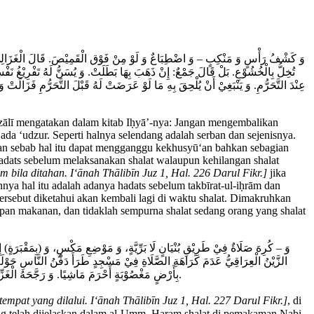
وَ كَشْفُ رَأْسٍ وَ مَنْكِبٍ – وَ اضْطِبَاعٌ وَ لَوْ مِنْ فَوْق الْقَمِيْصَ. قَالَ الْغَزَالِيُّ فِي الْإِ
تُخِلُّ بِالْخُشُوْعِ. بَلْ قَالَ جَمْعٌ: إِنْ ذَهَبَ بِهَا بَطَلَتْ. وَ يُسَنُّ لَهُ تَفْرِيْغُ نَفْس
عِنْدَ التَّحَرُّمِ. وَ يَنْبَغِيْ أَنْ يُلْحِقَ بِهِ مَا لَوْ عَرَضَتْ لَهُ قَبْلَ التَّحَرُّمِ فَزَالَتْ 
ālī mengatakan dalam kitab Iḥyā’-nya: Jangan mengembalikan
ada ‘udzur. Seperti halnya selendang adalah serban dan sejenisnya.
dan sebab hal itu dapat mengganggu kekhusyū‘an bahkan sebagian
adats sebelum melaksanakan shalat walaupun kehilangan shalat
ila ditahan. I‘ānah Thālibīn Juz 1, Hal. 226 Darul Fikr.]
jika
nnya hal itu adalah adanya hadats sebelum takbīrat-ul-iḥrām dan
tersebut diketahui akan kembali lagi di waktu shalat. Dimakruhkan
pan makanan, dan tidaklah sempurna shalat sedang orang yang shalat
وَ – كُرِهَ صَلَاةٌ فِيْ طَرِيْقِ بُنْيَانٍ لَا بَرِّيَّةٍ، وَ مَوْضِعِ مَكْسٍ، وَ (بِمَقْبَرَةٍ) إِنْ ل
الزَّيْنُ الْعِرَاقِيُّ عَدَمَ كَرَاهَةِ الصَّلَاةِ فِيْ مَسْجِدٍ طَرَأَ دَفْنُ النَّاسِ حَوْلَه
بِأَرْضٍ مَغْصُوْبَةٍ أَحْرَمَ مَاشِيًا. وَ رَجَّحَهُ الْغَزِّيُّ. قَالَ شَيْخُنَا: وَ الَّذِيْ يَتَّجِهُ أَنَّهُ لَا يَجُوْزُ لَهُ صَلَاةُ شِدَّةِ الْخَوْفِ وَ أَنَّهُ يَلْزَمُهُ التَّرْكُ حَتَّى يَخْرُجَ مِنْهَا، كَمَا لَهُ تَرْكُهَا لِتَخْلِيْصِ مَالِهِ لَوْ أُخِذَ مِنْهُ، بَلْ أَوْلَى.
mpat yang dilalui. I‘ānah Thālibīn Juz 1, Hal. 227 Darul Fikr.]
, di
yang telah dijelaskan dalam al-Umm. Haram shalat di pemakaman Nabi