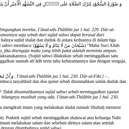
وَ صُوْرَةُ السُّجُوْدِ لِتَرْكِ الصَّلَاةِ عَلَى الْأۤلِ فِي التَّشَهُّدِ الْأَخِيْرِ أَنْ يَتَيَقَّنَ
ngungkan mereka. I‘ānat-uth-Thālibīn juz 1 hal. 229. Dār-ul-
umannya saja sebab dari sujūd sahwi dapat berasal dari
 halnya sujūd shalat dan duduk di antara keduanya di dalam tiga
سُبْحَان) “Maha Suci Allah
pa, jika disengaja maka yang lebih patut adalah meminta ampun.
melaksanakannya. (Sujūd sahwi dilakukan sebab meninggalkan satu
nggalkan sunnah ab‘ādh serta tahu keharamannya dan dengan sengaja,
[⁴ Seperti huruf wāwu dari lafazh: وَ أَنَّ مُحَمَّدًا . I‘ānat-uth-Thālibīn juz 1 hal. 230. Dār-ul-Fikr.]
– ,
mbaca tasyahhud dan doa qunut sebab disunnahkan untuk duduk dan
[⁵ Tidak disunnahkannya sujūd sahwi sebab meninggalkan (qunut
langnya musibah yang ada. I‘ānat-uth-Thālibīn juz 1 hal. 230.
au mengikuti imam yang melakukan shalat sunnah Shubuḥ menurut
t). Praktek sujūd sebab meninggalkan shalawat atas keluarga Nabi
 imam melakukan salam dan sebelum dirinya salam atau setelah
t dengan ditambahnya sujūd sahwi.