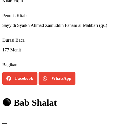
Kitab Fiqih
Penulis Kitab
Sayyidi Syaikh Ahmad Zainuddin Fanani al-Malibari (qs.)
Durasi Baca
177
Menit
Bagikan
Facebook
WhatsApp
🟢 Bab Shalat
–