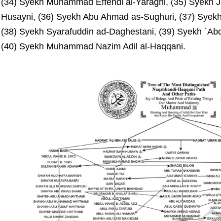
(34) Syekh Muhammad Effendi al-Yaraghi, (35) Syekh J
Husayni, (36) Syekh Abu Ahmad as-Sughuri, (37) Sye
(38) Syekh Syarafuddin ad-Daghestani, (39) Syekh `Abd
(40) Syekh Muhammad Nazim Adil al-Haqqani.