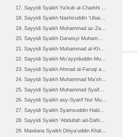
17. Sayyidi Syaikh Ya’kub al-Charkhi (QS)
18. Sayyidi Syaikh Nashiruddin ‘Ubaidillah as-Samarqandi (QS)
19. Sayyidi Syaikh Muhammad az-Zahid (QS)
20. Sayyidi Syaikh Darwisyi Muhammad as-Samarqandi (QS)
21. Sayyidi Syaikh Muhammad al-Khawajiki Alamkanis-Samarqandi (QS)
22. Sayyidi Syaikh Mu’ayyiduddin Muhammad al-Baqi Billah (QS)
23. Sayyidi Syaikh Ahmad al-Faruqi as-Sirhindi (QS)
24. Sayyidi Syaikh Muhammad Ma’shum (QS)
25. Sayyidi Syaikh Muhammad Syaifuddin (QS)
26. Sayyidi Syaikh asy-Syarif Nur Muhammad al-Badwani (QS)
27. Sayyidi Syaikh Syamsuddin Habibullah (QS)
28. Sayyidi Syaikh ‘Abdullah ad-Dahlawi (QS)
29. Mawlana Syaikh Dhiya’uddin Khalid Utsmani al-Kurdi (QS)