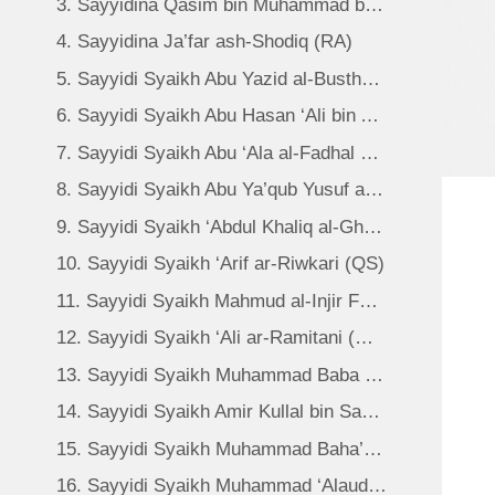
3. Sayyidina Qasim bin Muhammad bin Abu Bakar ash-Shiddiq (RA)
4. Sayyidina Ja’far ash-Shodiq (RA)
5. Sayyidi Syaikh Abu Yazid al-Busthami (QS)
6. Sayyidi Syaikh Abu Hasan ‘Ali bin Abu Ja’far al-Kharqani (QS)
7. Sayyidi Syaikh Abu ‘Ala al-Fadhal bin Muhammad ath-Thusi al-Farmadi (QS)
8. Sayyidi Syaikh Abu Ya’qub Yusuf al-Hamadani (QS)
9. Sayyidi Syaikh ‘Abdul Khaliq al-Ghujdawani (QS)
10. Sayyidi Syaikh ‘Arif ar-Riwkari (QS)
11. Sayyidi Syaikh Mahmud al-Injir Faghnawi (QS)
12. Sayyidi Syaikh ‘Ali ar-Ramitani (QS)
13. Sayyidi Syaikh Muhammad Baba as-Sammasi (QS)
14. Sayyidi Syaikh Amir Kullal bin Sayyid Hamzah (QS)
15. Sayyidi Syaikh Muhammad Baha’uddin an-Naqsyabandi al-Bukhari (QS)
16. Sayyidi Syaikh Muhammad ‘Alauddin Al-Aththar Al-Bukhari Al-Khawarizmi (QS)