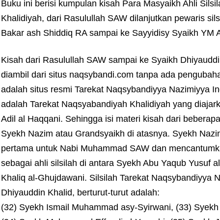
Buku ini berisi kumpulan kisah Para Masyaikh Ahli Sils
Khalidiyah, dari Rasulullah SAW dilanjutkan pewaris si
Bakar ash Shiddiq RA sampai ke Sayyidisy Syaikh YM 
Kisah dari Rasulullah SAW sampai ke Syaikh Dhiyauddi
diambil dari situs naqsybandi.com tanpa ada pengubahan
adalah situs resmi Tarekat Naqsybandiyya Nazimiyya I
adalah Tarekat Naqsyabandiyah Khalidiyah yang diaj
Adil al Haqqani. Sehingga isi materi kisah dari beberapa 
Syekh Nazim atau Grandsyaikh di atasnya. Syekh Nazi
pertama untuk Nabi Muhammad SAW dan mencantumkan
sebagai ahli silsilah di antara Syekh Abu Yaqub Yusuf
Khaliq al-Ghujdawani. Silsilah Tarekat Naqsybandiyya N
Dhiyauddin Khalid, berturut-turut adalah:
(32) Syekh Ismail Muhammad asy-Syirwani, (33) Syek