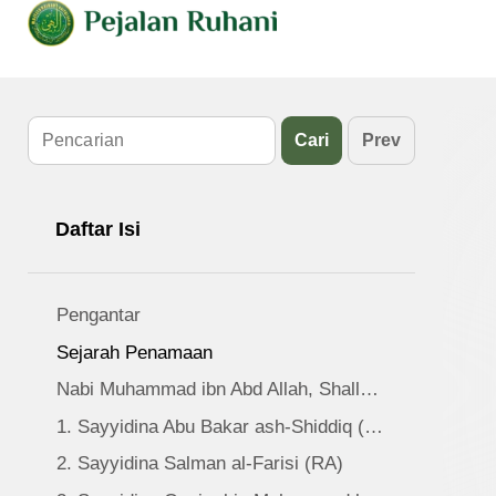
Cari
Prev
Daftar Isi
Pengantar
Sejarah Penamaan
Nabi Muhammad ibn Abd Allah, Shalla Allahu `alayhi wa alihi wa sallam
1. Sayyidina Abu Bakar ash-Shiddiq (RA)
2. Sayyidina Salman al-Farisi (RA)