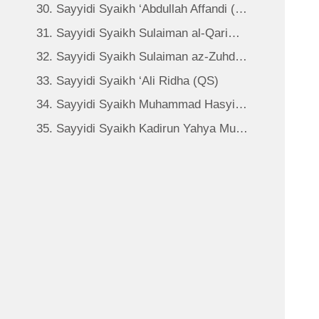
30. Sayyidi Syaikh ‘Abdullah Affandi (QS)
31. Sayyidi Syaikh Sulaiman al-Qarimi (QS)
32. Sayyidi Syaikh Sulaiman az-Zuhdi (QS)
33. Sayyidi Syaikh ‘Ali Ridha (QS)
34. Sayyidi Syaikh Muhammad Hasyim al-Khalidi (QS)
35. Sayyidi Syaikh Kadirun Yahya Muhammad Amin al-Khalidi (QS)