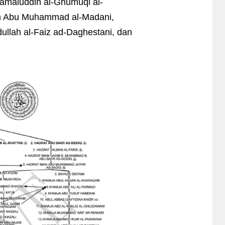
amaluddin al-Ghumuqi al-
kh Abu Muhammad al-Madani,
ullah al-Faiz ad-Daghestani, dan