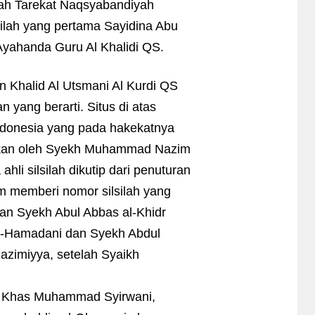
ilah Tarekat Naqsyabandiyah
lsilah yang pertama Sayidina Abu
Ayahanda Guru Al Khalidi QS.
n Khalid Al Utsmani Al Kurdi QS
 yang berarti. Situs di atas
ndonesia yang pada hakekatnya
arkan oleh Syekh Muhammad Nazim
ahli silsilah dikutip dari penuturan
m memberi nomor silsilah yang
 Syekh Abul Abbas al-Khidr
 al-Hamadani dan Syekh Abdul
azimiyya, setelah Syaikh
h Khas Muhammad Syirwani,