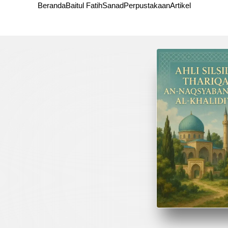
Beranda
Baitul Fatih
Sanad
Perpustakaan
Artikel