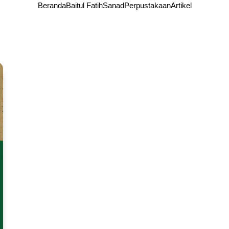
Beranda
Baitul Fatih
Sanad
Perpustakaan
Artikel