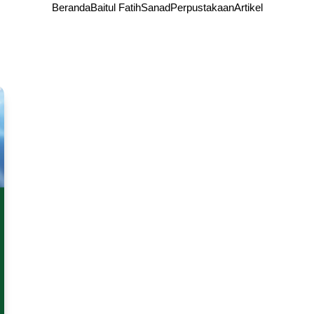
Beranda
Baitul Fatih
Sanad
Perpustakaan
Artikel