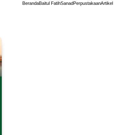
Beranda
Baitul Fatih
Sanad
Perpustakaan
Artikel