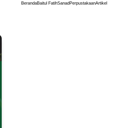
Beranda
Baitul Fatih
Sanad
Perpustakaan
Artikel