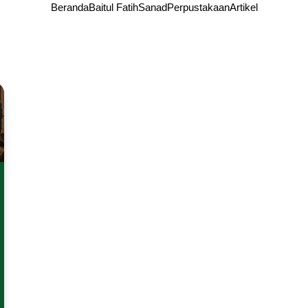
Beranda
Baitul Fatih
Sanad
Perpustakaan
Artikel