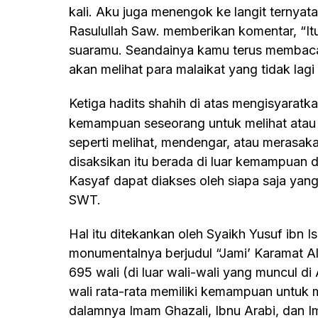
kali. Aku juga menengok ke langit ternya
Rasulullah Saw. memberikan komentar, “It
suaramu. Seandainya kamu terus membaca
akan melihat para malaikat yang tidak la
Ketiga hadits shahih di atas mengisyarat
kemampuan seseorang untuk melihat atau 
seperti melihat, mendengar, atau merasa
disaksikan itu berada di luar kemampuan d
Kasyaf dapat diakses oleh siapa saja yan
SWT.
Hal itu ditekankan oleh Syaikh Yusuf ibn Ismail An-Nabhani dalam karya
monumentalnya berjudul “Jami’ Karamat Al
695 wali (di luar wali-wali yang muncul di 
wali rata-rata memiliki kemampuan untuk
dalamnya Imam Ghazali, Ibnu Arabi, dan 