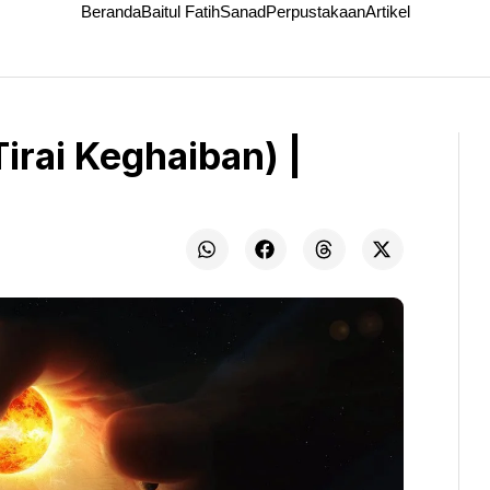
Beranda
Baitul Fatih
Sanad
Perpustakaan
Artikel
irai Keghaiban) |