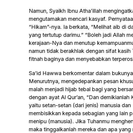
Namun, Syaikh Ibnu Atha’illah mengingatkan kepada kita, jangan sampai lebih
mengutamakan mencari kasyaf. Pernyataan
“Hikam”-nya. Ia berkata, “Melihat aib di d
yang tertutup darimu.” “Boleh jadi Allah 
kerajaan-Nya dan menutup kemampuanmu u
namun tidak berakhlak dengan sifat kasih
fitnah baginya dan menyebabkan terperos
Sa’id Hawwa berkomentar dalam bukunya yang berjudul Tarbiyyatuna Al-Ruhiyyah”.
Menurutnya, mengedepankan pesan khusus
malah menjadi hijab tebal bagi yang bersa
dengan ayat Al Qur’an, “Dan demikianlah K
yaitu setan-setan (dari jenis) manusia dan 
membisikkan kepada sebagian yang lain p
menipu (manusia). Jika Tuhanmu menghen
maka tinggalkanlah mereka dan apa yang