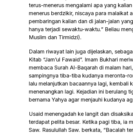
terus-menerus mengalami apa yang kalian a
menerus berdzikir, niscaya para malaikat 
pembaringan kalian dan di jalan-jalan yang
hanya terjadi sewaktu-waktu.” Beliau mengu
Muslim dan Tirmidzi).
Dalam riwayat lain juga dijelaskan, sebagaimana diceritakan oleh Imam Bukhari dalam
Kitab “Jam’ul Fawaid”. Imam Bukhari meriw
membaca Surah Al-Baqarah di malam hari,
sampingnya tiba-tiba kudanya meronta-ro
lalu melanjutkan bacaannya lagi, kembali
menenangkan lagi. Kejadian ini berulang t
bernama Yahya agar menjauhi kudanya agar
Usaid menengadah ke langit dan disaksikannya ada naungan yang di dalamnya
terdapat pelita besar. Ketika pagi tiba, ia
Saw. Rasulullah Saw. berkata, “Bacalah teru