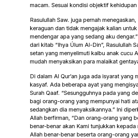
macam. Sesuai kondisi objektif kehidupan 
Rasulullah Saw. juga pernah menegaskan, “Seandainya hati kalian tidak dilanda
keraguan dan tidak mengajak kalian untuk 
mendengar apa yang sedang aku dengar.” 
dari kitab “Ihya Úlum Al-Din”, Rasulullah
setan yang menyelimuti kalbu anak cucu
mudah menyaksikan para malaikat gentayan
Di dalam Al Qur’an juga ada isyarat yang memungkinkan seseorang memperoleh
kasyaf. Ada beberapa ayat yang mengisyar
Surah Qaaf. “Sesungguhnya pada yang dem
bagi orang-orang yang mempunyai hati 
sedangkan dia menyaksikannya.” Ini diper
Allah berfirman, “Dan orang-orang yang be
benar-benar akan Kami tunjukkan kepada 
Allah benar-benar beserta orang-orang ya