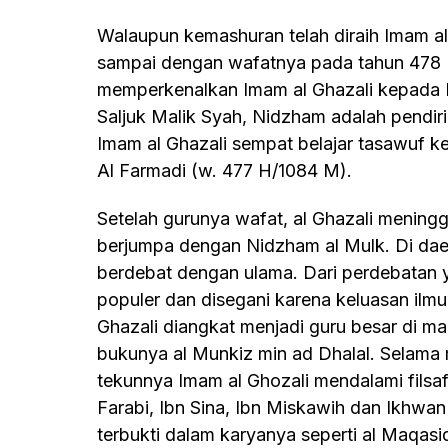
Walaupun kemashuran telah diraih Imam al Ghazali, beliau tetap setia terhadap gurunya
sampai dengan wafatnya pada tahun 478 H
memperkenalkan Imam al Ghazali kepada N
Saljuk Malik Syah, Nidzham adalah pendir
Imam al Ghazali sempat belajar tasawuf k
Al Farmadi (w. 477 H/1084 M).
Setelah gurunya wafat, al Ghazali meninggalkan Naisabur menuju negeri Askar untuk
berjumpa dengan Nidzham al Mulk. Di dae
berdebat dengan ulama. Dari perdebatan
populer dan disegani karena keluasan ilm
Ghazali diangkat menjadi guru besar di ma
bukunya al Munkiz min ad Dhalal. Selama 
tekunnya Imam al Ghozali mendalami filsaf
Farabi, Ibn Sina, Ibn Miskawih dan Ikhwan
terbukti dalam karyanya seperti al Maqasid