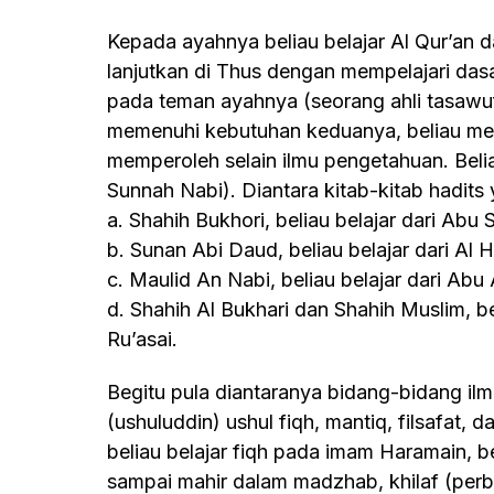
Kepada ayahnya beliau belajar Al Qur’an dan dasar-dasar ilmu keagamaan ynag lain, di
lanjutkan di Thus dengan mempelajari dasa
pada teman ayahnya (seorang ahli tasawuf
memenuhi kebutuhan keduanya, beliau me
memperoleh selain ilmu pengetahuan. Beli
Sunnah Nabi). Diantara kitab-kitab hadits ya
a. Shahih Bukhori, beliau belajar dari Ab
b. Sunan Abi Daud, beliau belajar dari Al
c. Maulid An Nabi, beliau belajar dari A
d. Shahih Al Bukhari dan Shahih Muslim, be
Ru’asai.
Begitu pula diantaranya bidang-bidang ilmu yang dikuasai imam al-Ghazali
(ushuluddin) ushul fiqh, mantiq, filsafat
beliau belajar fiqh pada imam Haramain, 
sampai mahir dalam madzhab, khilaf (per