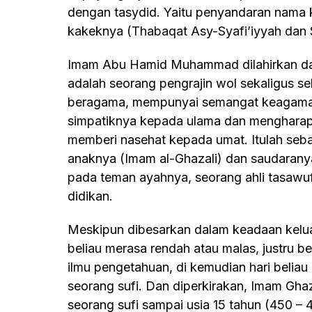
dengan tasydid. Yaitu penyandaran nama 
kakeknya (Thabaqat Asy-Syafi’iyyah dan 
Imam Abu Hamid Muhammad dilahirkan dari keluarga yang sangat sederhana, ayahnya
adalah seorang pengrajin wol sekaligus s
beragama, mempunyai semangat keagamaan 
simpatiknya kepada ulama dan mengharap
memberi nasehat kepada umat. Itulah seb
anaknya (Imam al-Ghazali) dan saudaranya 
pada teman ayahnya, seorang ahli tasaw
didikan.
Meskipun dibesarkan dalam keadaan keluarga yang sederhana, tidak menjadikan
beliau merasa rendah atau malas, justru b
ilmu pengetahuan, di kemudian hari belia
seorang sufi. Dan diperkirakan, Imam Gha
seorang sufi sampai usia 15 tahun (450 – 