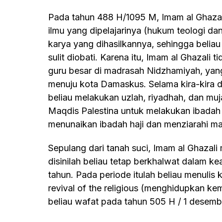
Pada tahun 488 H/1095 M, Imam al Ghazali dilanda keraguan (skeptis) terhadap ilmu-
ilmu yang dipelajarinya (hukum teologi da
karya yang dihasilkannya, sehingga belia
sulit diobati. Karena itu, Imam al Ghazali
guru besar di madrasah Nidzhamiyah, yan
menuju kota Damaskus. Selama kira-kira d
beliau melakukan uzlah, riyadhah, dan muj
Maqdis Palestina untuk melakukan ibadah s
menunaikan ibadah haji dan menziarahi m
Sepulang dari tanah suci, Imam al Ghazali mengunjungi kota kelahirannya di Thus,
disinilah beliau tetap berkhalwat dalam k
tahun. Pada periode itulah beliau menulis
revival of the religious (menghidupkan kem
beliau wafat pada tahun 505 H / 1 desembe