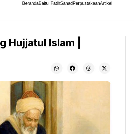
Beranda
Baitul Fatih
Sanad
Perpustakaan
Artikel
 Hujjatul Islam |