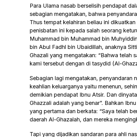
Para Ulama nasab berselisih pendapat dalam penyandaran nama Imam Ghazali ra,
sebagian mengatakan, bahwa penyandaran
Thus tempat kelahiran beliau ini dikuatka
penisbatan ini kepada salah seorang ketu
Muhammad bin Muhammad bin Muhyiddin 
bin Abul Fadhl bin Ubaidillah, anaknya S
Ghazali yang mengatakan: “Bahwa telah 
kami tersebut dengan di tasydid (Al-Ghazza
Sebagian lagi mengatakan, penyandaran nama beliau kepada pencaharian dan
keahlian keluarganya yaitu menenun, sehin
demikian pendapat Ibnu Atsir. Dan dinya
Ghazzali adalah yang benar”. Bahkan Ibn
yang pertama dan berkata: “Saya telah b
daerah Al-Ghazalah, dan mereka mengingk
Tapi yang dijadikan sandaran para ahli nasab muta’akhirin adalah pendapat Ibnu Atsir