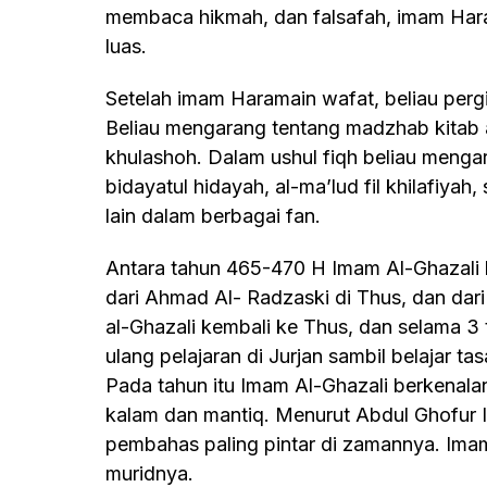
membaca hikmah, dan falsafah, imam Har
luas.
Setelah imam Haramain wafat, beliau pergi ke Baghdad dan mengajar di Nizhamiyah.
Beliau mengarang tentang madzhab kitab al-
khulashoh. Dalam ushul fiqh beliau mengar
bidayatul hidayah, al-ma’lud fil khilafiyah, s
lain dalam berbagai fan.
Antara tahun 465-470 H Imam Al-Ghazali belajar fiqih dan ilmu-ilmu dasar yang lain
dari Ahmad Al- Radzaski di Thus, dan dari 
al-Ghazali kembali ke Thus, dan selama 3 
ulang pelajaran di Jurjan sambil belajar 
Pada tahun itu Imam Al-Ghazali berkenala
kalam dan mantiq. Menurut Abdul Ghofur Is
pembahas paling pintar di zamannya. Im
muridnya.