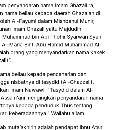
 nama beliau kepada daerah Ghazalah di
n oleh Al-Fayumi dalam Mishbahul Munir,
runan Imam Ghazali yaitu Majdudin
Muhammad bin Abi Thohir Syarwan Syah
itti Al-Mana Binti Abu Hamid Muhammad Al-
salah orang yang menyandarkan nama kakek
li)”.
gga nisbatnya di tasydid (Al-Ghazzali),
takan Imam Nawawi: “Tasydid dalam Al-
u Assam’ani mengingkari penyandaran nama
ertanya kepada penduduk Thus tentang
ari keberadaannya.” Wallahu a’lam.