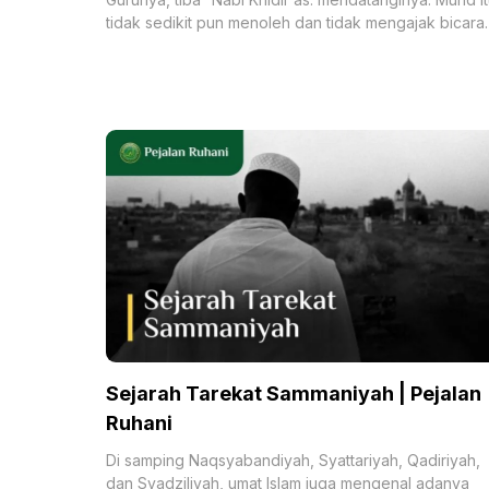
tidak sedikit pun menoleh dan tidak mengajak bicara
Nabi
Sejarah Tarekat Sammaniyah | Pejalan
Ruhani
Di samping Naqsyabandiyah, Syattariyah, Qadiriyah,
dan Syadziliyah, umat Islam juga mengenal adanya