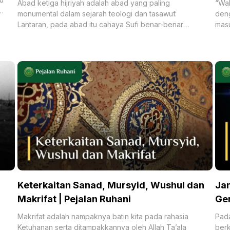
Abad ketiga hijriyah adalah abad yang paling
“Wah
monumental dalam sejarah teologi dan tasawuf.
deng
Lantaran, pada abad itu cahaya Sufi benar-benar
masu
bersinar terang. Para Sufi seperti
ke d
Keterkaitan Sanad, Mursyid, Wushul dan
Ja
Makrifat | Pejalan Ruhani
Gem
Makrifat adalah nampaknya batin kita pada rahasia
Pada
Ketuhanan serta ditampakkannya oleh Allah Ta’ala
berk