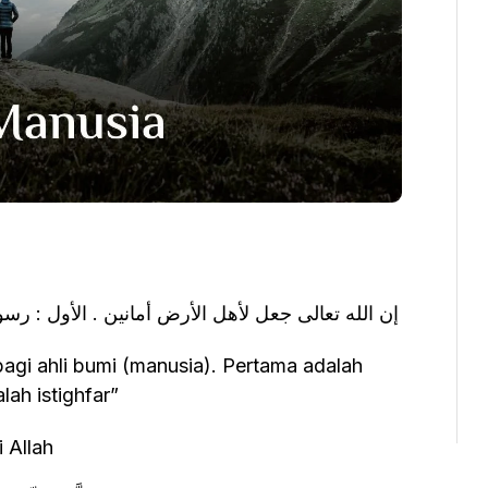
إن الله تعالى جعل لأهل الأرض أمانين . الأول : رسو
h istighfar”
 Allah