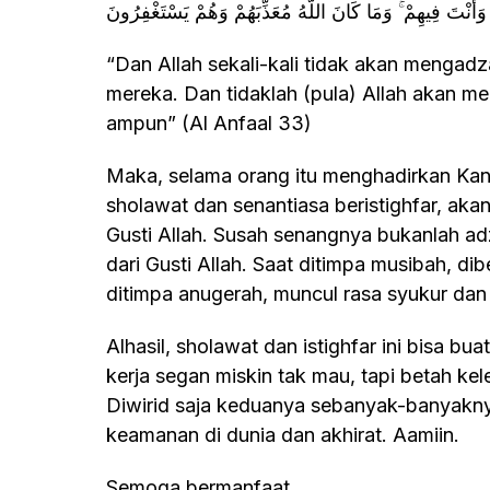
ُمْ وَأَنْتَ فِيهِمْ ۚ وَمَا كَانَ اللَّهُ مُعَذِّبَهُمْ وَهُمْ يَسْتَغْفِرُونَ
“Dan Allah sekali-kali tidak akan mengadzab mereka, sedang kamu berada di antara
mereka. Dan tidaklah (pula) Allah akan 
ampun” (Al Anfaal 33)
Maka, selama orang itu menghadirkan Kanjeng Nabi Muhammad SAW dengan
sholawat dan senantiasa beristighfar, ak
Gusti Allah. Susah senangnya bukanlah ad
dari Gusti Allah. Saat ditimpa musibah, di
ditimpa anugerah, muncul rasa syukur dan 
Alhasil, sholawat dan istighfar ini bisa buat dzikir harian untuk manusia kayak kita yang
kerja segan miskin tak mau, tapi betah kel
Diwirid saja keduanya sebanyak-banyaknya
keamanan di dunia dan akhirat. Aamiin.
Semoga bermanfaat.