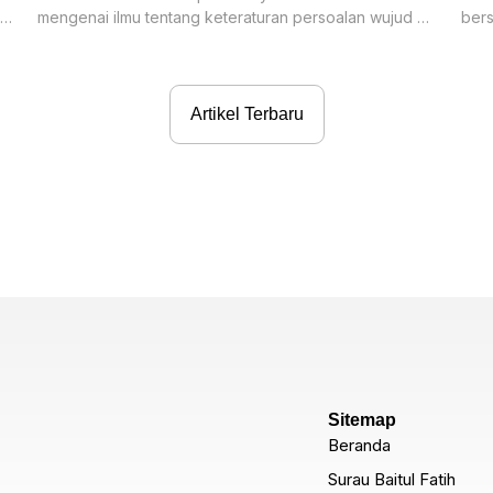
an
mengenai ilmu tentang keteraturan persoalan wujud yg
bers
meliputi segala wujud. Adapun makrifat
(as)
Artikel Terbaru
Sitemap
Beranda
Surau Baitul Fatih