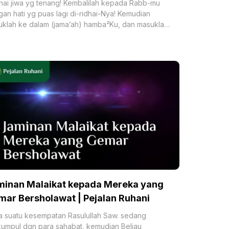
ai jiwa yg tenang! Kembalilah kepada Rabb-mu
an hati yg puas lagi di-ridhai-Nya! Kemudian
klah ke dalam (jama’ah) hamba²Ku, dan masuklah
alam surga-Ku!” (QS.
minan Malaikat kepada Mereka yang
ar Bersholawat | Pejalan Ruhani
 suatu kesempatan Rasulullah Saw. sedang
umpul dgn para sahabat, kemudian Beliau