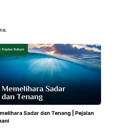
ma.
elihara Sadar dan Tenang | Pejalan
hani