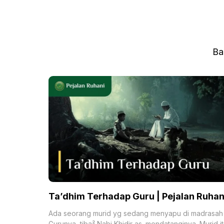
Ba
Ta’dhim Terhadap Guru | Pejalan Ruhan
Ada seorang murid yg sedang menyapu di madrasah
Gurunya, tiba² Nabi Khidir as. mendatanginya. Murid i