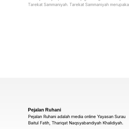
Tarekat Sammaniyah. Tarekat Sammaniyah merupak
salah satu cabang dari Tarekat Syadziliyah yang
didirikan
Pejalan Ruhani
Pejalan Ruhani adalah media online Yayasan Surau
Baitul Fatih, Thariqat Naqsyabandiyah Khalidiyah.