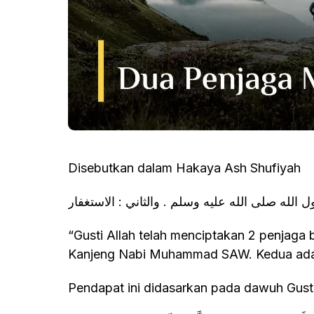
Disebutkan dalam Hakaya Ash Shufiyah
ل الله صلى الله عليه وسلم . والثاني : الاستغفار
“Gusti Allah telah menciptakan 2 penjaga bagi ahli bumi (manusia). Pertama adalah
Kanjeng Nabi Muhammad SAW. Kedua adala
Pendapat ini didasarkan pada dawuh Gusti