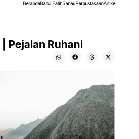
Beranda
Baitul Fatih
Sanad
Perpustakaan
Artikel
| Pejalan Ruhani