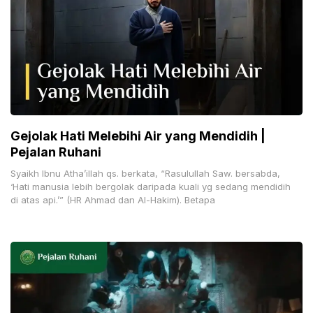
Gejolak Hati Melebihi Air yang Mendidih |
Pejalan Ruhani
Syaikh Ibnu Atha’illah qs. berkata, “Rasulullah Saw. bersabda,
‘Hati manusia lebih bergolak daripada kuali yg sedang mendidih
di atas api.’” (HR Ahmad dan Al-Hakim). Betapa