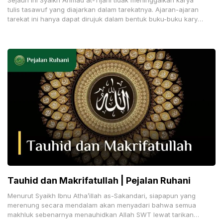
Sejauh ini Syaikh Ahmad at-Tijani tidak meninggalkan karya
tulis tasawuf yang diajarkan dalam tarekatnya. Ajaran-ajaran
tarekat ini hanya dapat dirujuk dalam bentuk buku-buku karya
murid-muridnya, misalnya Jawahir
Tauhid dan Makrifatullah | Pejalan Ruhani
Menurut Syaikh Ibnu Atha’illah as-Sakandari, siapapun yang
merenung secara mendalam akan menyadari bahwa semua
makhluk sebenarnya menauhidkan Allah SWT lewat tarikan